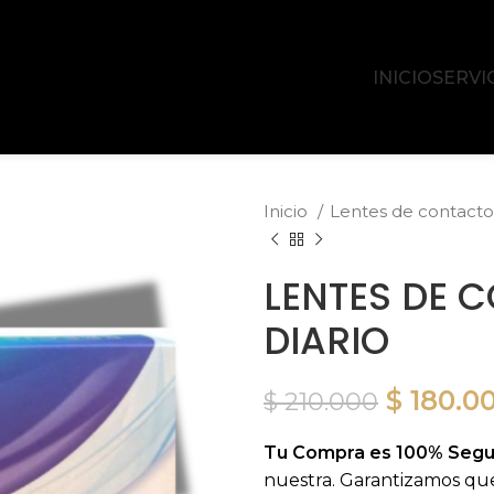
INICIO
SERVI
Inicio
Lentes de contact
LENTES DE 
DIARIO
El
$
180.0
$
210.000
precio
Tu Compra es 100% Segu
original
nuestra. Garantizamos qu