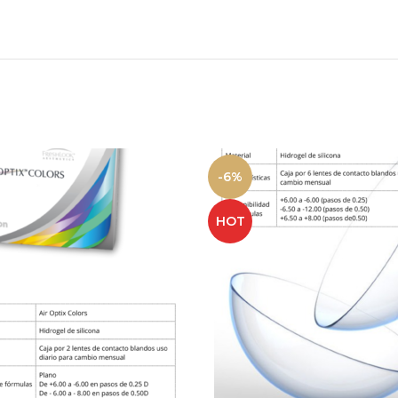
-6%
HOT