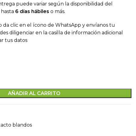
es:
rega puede variar según la disponibilidad del
0.
$ 180.000.
 hasta
6 días hábiles
o más.
o da clic en el ícono de WhatsApp y envíanos tu
es diligenciar en la casilla de información adicional
ar tus datos
AÑADIR AL CARRITO
tacto blandos