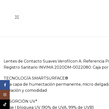
Click to enlarge
Lentes de Contacto Suaves Verofilcon A. Referencia Pr
Registro Sanitario INVIMA 2020DM-0022080. Caja por
TECNOLOGÍA SMARTSURFACE®
Una capa de humectación permanente, micro delgada 
Facebook
duración y comodidad
Instagram
ABSORCIÓN UV*
TikTok
Clase I bloquea UV (90% de UVA, 99% de UVB)