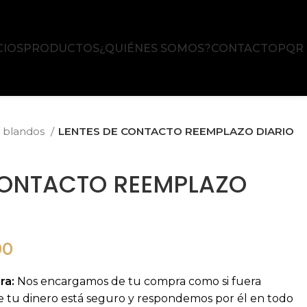
CIOS
PRODUCTOS
¿QUIÉNES SOMOS?
CONTACTO
PQR
o blandos
LENTES DE CONTACTO REEMPLAZO DIARIO
CONTACTO REEMPLAZO
El
00
precio
ra:
Nos encargamos de tu compra como si fuera
actual
e tu dinero está seguro y respondemos por él en todo