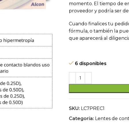
era:
momento. El tiempo de ent
$ 210.00
proveedor y podría ser de
Cuando finalices tu pedid
fórmula, o también la pued
que aparecerá al diligenci
6 disponibles
SKU:
LC7PREC1
Categoría:
Lentes de con